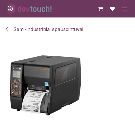
Skip to Content
Semi-industriniai spausdintuvai