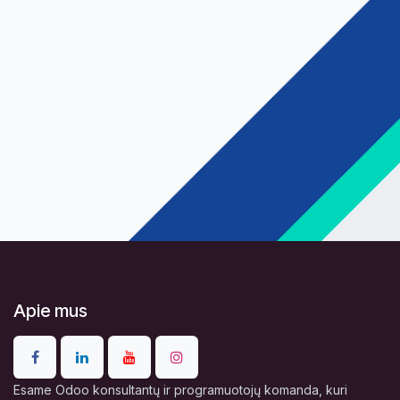
Apie mus
Esame Odoo konsultantų ir programuotojų komanda, kuri