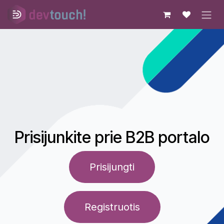
Skip to Content
Prisijunkite prie B2B portalo
Prisijungti​​​​
Registruotis​​​​