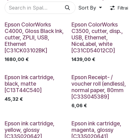
Sort By
Filtrai
Epson ColorWorks
Epson ColorWorks
C4000, Gloss Black Ink,
C3500, cutter, disp.,
cutter, ZPLII, USB,
USB, Ethernet,
Ethernet
NiceLabel, white
[C31CK03102BK]
[C31CD54012CD]
1680,00
€
1439,00
€
Epson Ink cartridge,
Epson Receipt- /
black, matte
voucher roll (endless),
[C13T44C540]
normal paper, 80mm
[C33S045389]
45,32
€
6,06
€
Epson ink cartridge,
Epson ink cartridge,
yellow, glossy
magenta, glossy
[C33S020642]
[C33S020641]