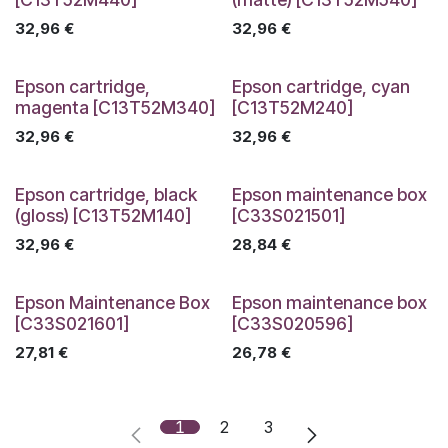
32,96
€
32,96
€
Epson cartridge,
Epson cartridge, cyan
magenta [C13T52M340]
[C13T52M240]
32,96
€
32,96
€
Epson cartridge, black
Epson maintenance box
(gloss) [C13T52M140]
[C33S021501]
32,96
€
28,84
€
Epson Maintenance Box
Epson maintenance box
[C33S021601]
[C33S020596]
27,81
€
26,78
€
1
2
3