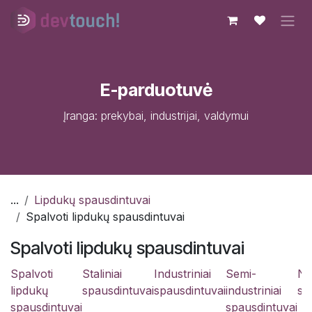
Skip to Content
E-parduotuvė
Įranga: prekybai, industrijai, valdymui
...
Lipdukų spausdintuvai
Spalvoti lipdukų spausdintuvai
Spalvoti lipdukų spausdintuvai
Spalvoti
Staliniai
Industriniai
Semi-
Ne
lipdukų
spausdintuvai
spausdintuvai
industriniai
sp
spausdintuvai
spausdintuvai