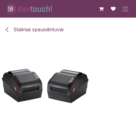
Skip to Content
Staliniai spausdintuvai