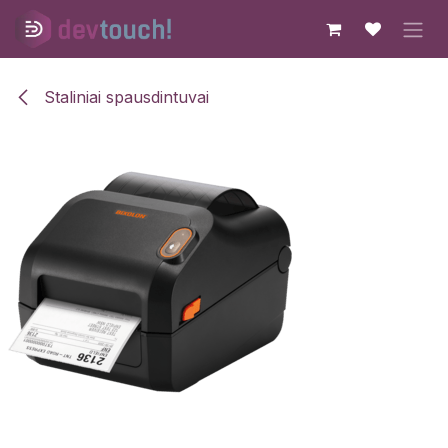
Skip to Content
Staliniai spausdintuvai