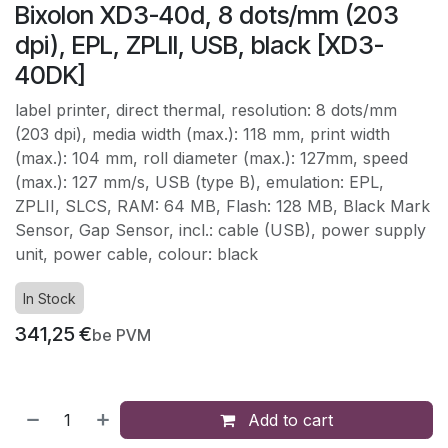
Bixolon XD3-40d, 8 dots/mm (203
dpi), EPL, ZPLII, USB, black [XD3-
40DK]
label printer, direct thermal, resolution: 8 dots/mm
(203 dpi), media width (max.): 118 mm, print width
(max.): 104 mm, roll diameter (max.): 127mm, speed
(max.): 127 mm/s, USB (type B), emulation: EPL,
ZPLII, SLCS, RAM: 64 MB, Flash: 128 MB, Black Mark
Sensor, Gap Sensor, incl.: cable (USB), power supply
unit, power cable, colour: black
In Stock
341,25
€
be PVM
Add to cart