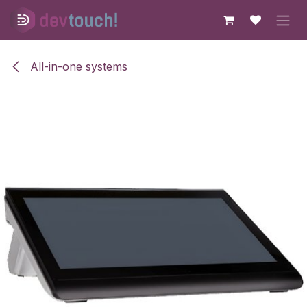
Skip to Content
All-in-one systems