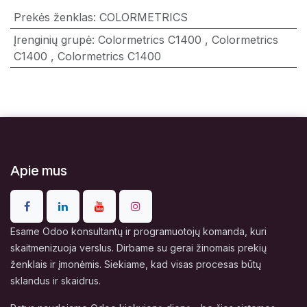
Prekės ženklas
:
COLORMETRICS
Įrenginių grupė
:
Colormetrics C1400
,
Colormetrics
C1400
,
Colormetrics C1400
Apie mus
Esame Odoo konsultantų ir programuotojų komanda, kuri
skaitmenizuoja verslus. Dirbame su gerai žinomais prekių
ženklais ir įmonėmis. Siekiame, kad visas procesas būtų
sklandus ir skaidrus.