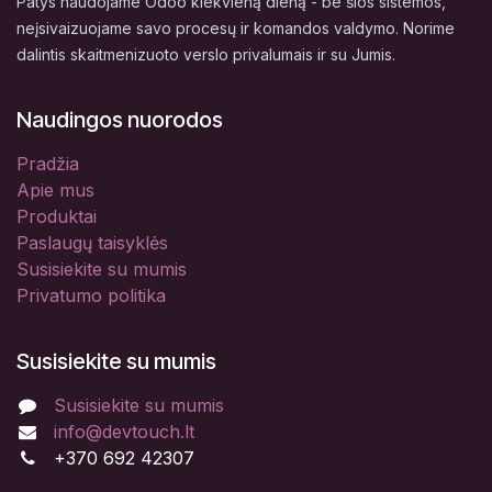
Patys naudojame Odoo kiekvieną dieną - be šios sistemos,
neįsivaizuojame savo procesų ir komandos valdymo. Norime
dalintis skaitmenizuoto verslo privalumais ir su Jumis.
Naudingos nuorodos
Pradžia
Apie mus
Produktai
Paslaugų taisyklės
Susisiekite su mumis
Privatumo politika
Susisiekite su mumis
Susisiekite su mumis
info@devtouch.lt
+370 692 42307