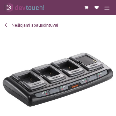
Skip to Content
Nešiojami spausdintuvai