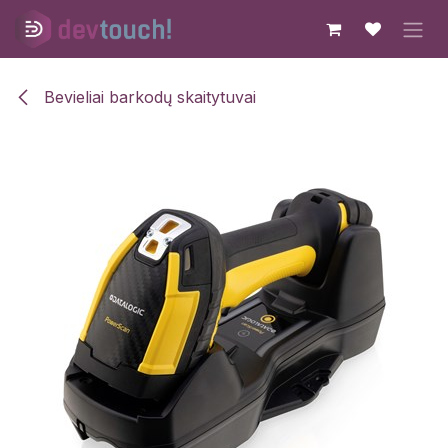
Skip to Content
Bevieliai barkodų skaitytuvai