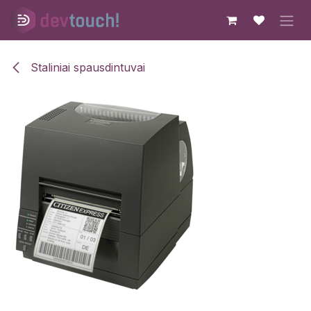
Skip to Content
Staliniai spausdintuvai