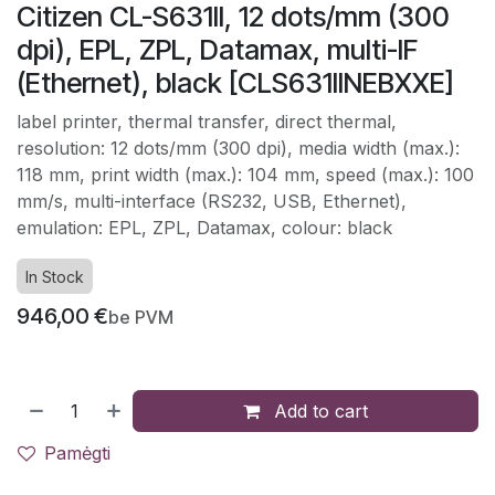
Citizen CL-S631II, 12 dots/mm (300
dpi), EPL, ZPL, Datamax, multi-IF
(Ethernet), black [CLS631IINEBXXE]
label printer, thermal transfer, direct thermal,
resolution: 12 dots/mm (300 dpi), media width (max.):
118 mm, print width (max.): 104 mm, speed (max.): 100
mm/s, multi-interface (RS232, USB, Ethernet),
emulation: EPL, ZPL, Datamax, colour: black
In Stock
946,00
€
be PVM
Add to cart
Pamėgti