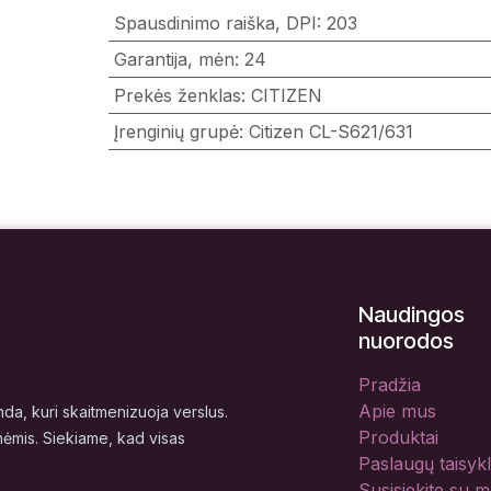
Spausdinimo raiška, DPI
:
203
Garantija, mėn
:
24
Prekės ženklas
:
CITIZEN
Įrenginių grupė
:
Citizen CL-S621/631
Naudingos
nuorodos
Pradžia
Apie mus
a, kuri skaitmenizuoja verslus.
Produktai
nėmis. Siekiame, kad visas
Paslaugų taisyk
Susisiekite su 