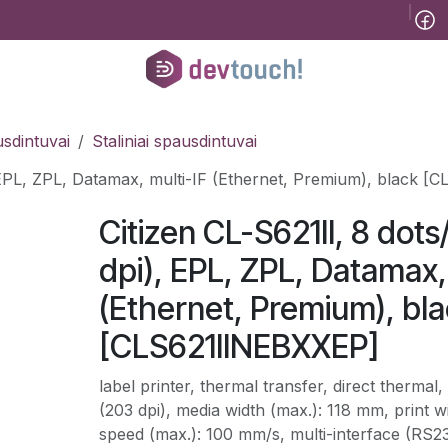
Tinklaraštis
B2B
Registracija konsultacijai
Pagalba
Kursai
He
sdintuvai
Staliniai spausdintuvai
, EPL, ZPL, Datamax, multi-IF (Ethernet, Premium), black 
Citizen CL-S621II, 8 dot
dpi), EPL, ZPL, Datamax,
(Ethernet, Premium), bl
[CLS621IINEBXXEP]
label printer, thermal transfer, direct thermal
(203 dpi), media width (max.): 118 mm, print 
speed (max.): 100 mm/s, multi-interface (RS2