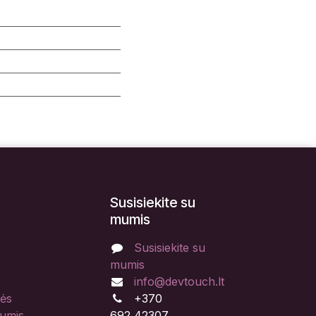
Susisiekite su
mumis
Susisiekite su
mumis
info@devtouch.lt
lės
+370
mumis
692 42307