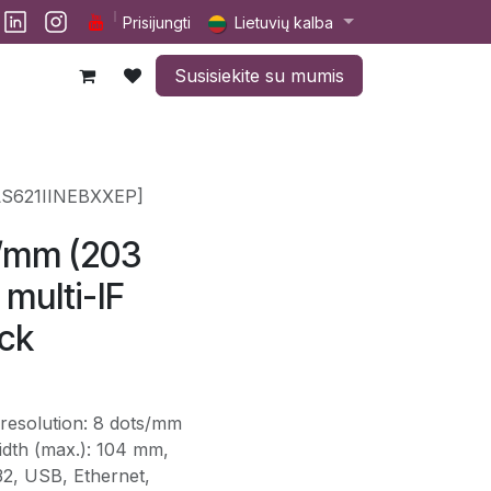
lp
Darbai
Susisiekite su mumis
Prisijungti
Lietuvių kalba
Susisiekite su mumis
[CLS621IINEBXXEP]
s/mm (203
 multi-IF
ack
, resolution: 8 dots/mm
width (max.): 104 mm,
32, USB, Ethernet,