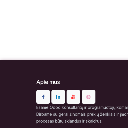
Apie mus
Esame Odoo konsultantų ir programuotojų komand
Dirbame su gerai žinomais prekių ženklais ir įmo
procesas būtų sklandus ir skaidrus.