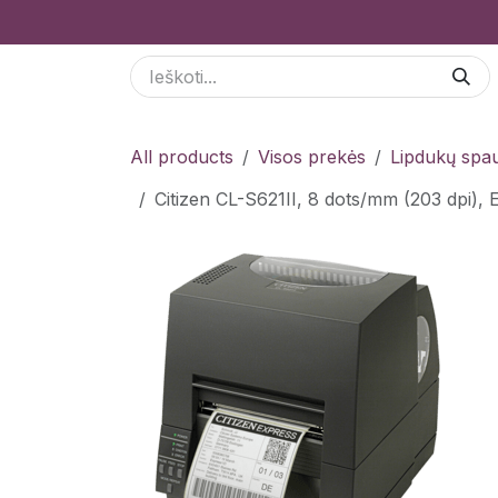
Skip to Content
Paslaugos
Odoo Moduliai
E-parduotuvė
All products
Visos prekės
Lipdukų spau
Citizen CL-S621II, 8 dots/mm (203 dpi)