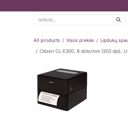
Skip to Content
Paslaugos
Odoo Moduliai
E-parduotuvė
All products
Visos prekės
Lipdukų spau
Citizen CL-E300, 8 dots/mm (203 dpi),