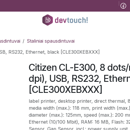
Tinklaraštis
B2B
Registracija konsultacijai
Pagalba
Kursai
He
sdintuvai
Staliniai spausdintuvai
 USB, RS232, Ethernet, black [CLE300XEBXXX]
Citizen CL-E300, 8 dot
dpi), USB, RS232, Ethern
[CLE300XEBXXX]
label printer, desktop printer, direct thermal,
media width (max.): 118 mm, print width (max.
diameter (max.): 125mm, speed (max.): 200 
Ethernet (10/100 Mbit), RAM: 16 MB, Flash: 
Sensor, Gap Sensor, incl.: power supply unit