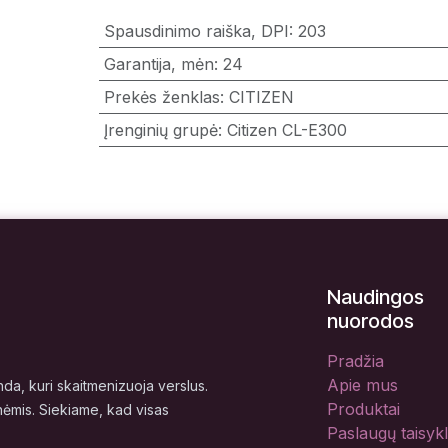
Spausdinimo raiška, DPI
:
203
Garantija, mėn
:
24
Prekės ženklas
:
CITIZEN
Įrenginių grupė
:
Citizen CL-E300
Naudingos
nuorodos
Pradžia
Apie mus
a, kuri skaitmenizuoja verslus.
Produktai
nėmis. Siekiame, kad visas
Paslaugų taisyk