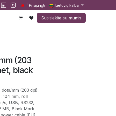
lp
Darbai
Susisiekite su mumis
Prisijungti
Lietuvių kalba
Susisiekite su mumis
s/mm (203
et, black
 8 dots/mm (203 dpi),
): 104 mm, roll
mm/s, USB, RS232,
32 MB, Black Mark
, power cable (EU),