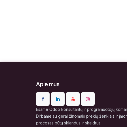
Apie mus
Esame Odoo konsultantų ir programuotojų komand
Dirbame su gerai žinomais prekių ženklais ir įmo
procesas būtų sklandus ir skaidrus.