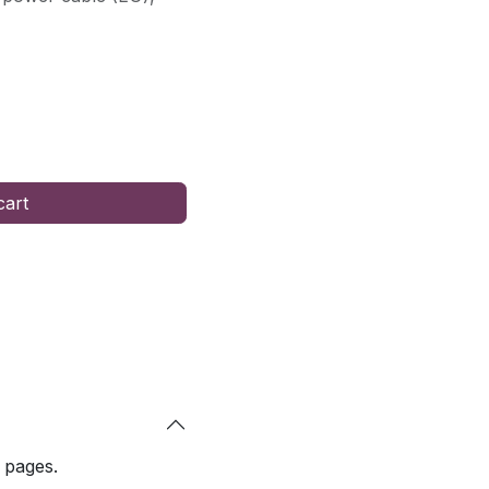
cart
 pages.