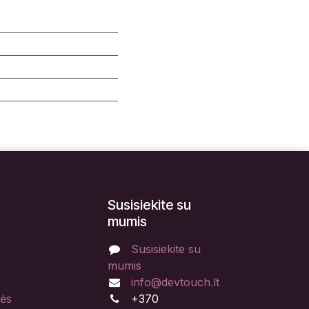
Susisiekite su
mumis
Susisiekite su
mumis
info@devtouch.lt
lės
+370