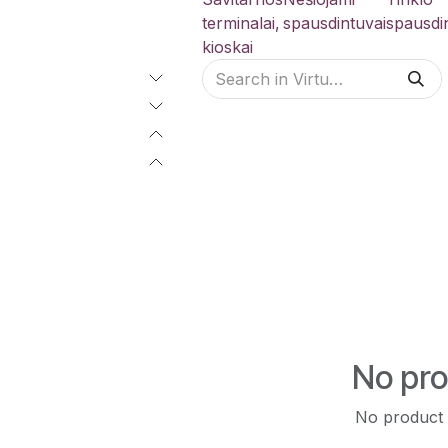
terminalai,
spausdintuvai
spausdi
kioskai
No pro
No product d