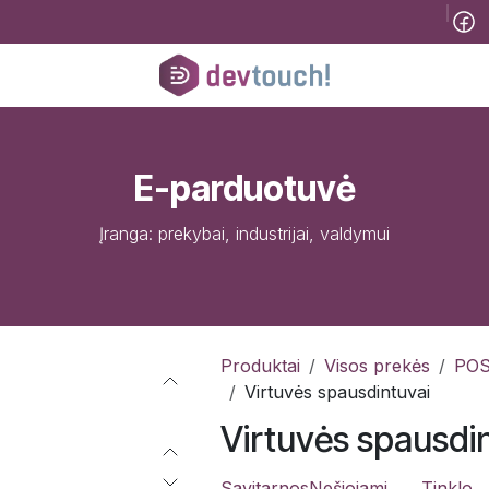
Tinklaraštis
B2B
Registracija konsultacijai
Pagalba
Kursai
He
E-parduotuvė
Įranga: prekybai, industrijai, valdymui
Produktai
Visos prekės
POS
Virtuvės spausdintuvai
Virtuvės spausdi
Savitarnos
Nešiojami
Tinklo