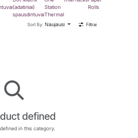
ntuvai
(adatiniai)
Station
Rolls
spausdintuvai
Thermal
Naujausi
Sort By:
Filtrai
duct defined
efined in this category.