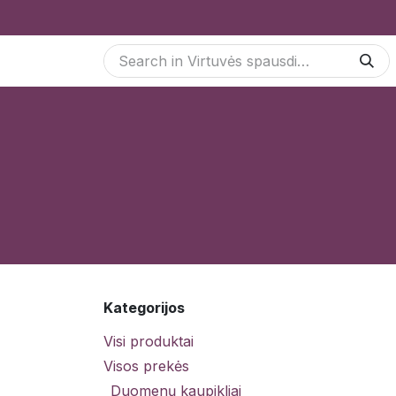
Skip to Content
Paslaugos
Odoo Moduliai
E-parduotuvė
Kategorijos
Visi produktai
Visos prekės
Duomenų kaupikliai