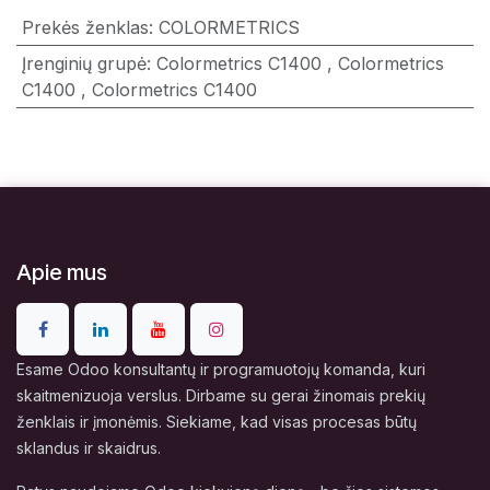
Prekės ženklas
:
COLORMETRICS
Įrenginių grupė
:
Colormetrics C1400
,
Colormetrics
C1400
,
Colormetrics C1400
Apie mus
Esame Odoo konsultantų ir programuotojų komanda, kuri
skaitmenizuoja verslus. Dirbame su gerai žinomais prekių
ženklais ir įmonėmis. Siekiame, kad visas procesas būtų
sklandus ir skaidrus.