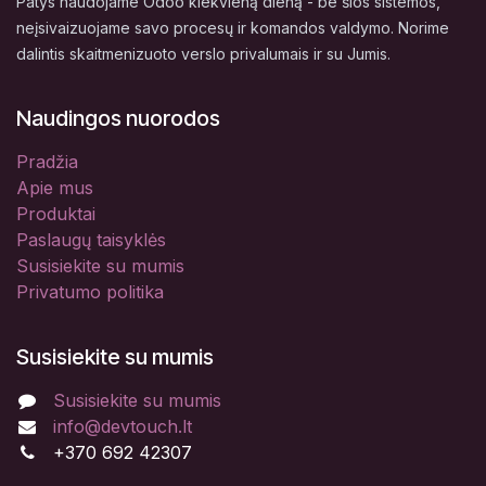
Patys naudojame Odoo kiekvieną dieną - be šios sistemos,
neįsivaizuojame savo procesų ir komandos valdymo. Norime
dalintis skaitmenizuoto verslo privalumais ir su Jumis.
Naudingos nuorodos
Pradžia
Apie mus
Produktai
Paslaugų taisyklės
Susisiekite su mumis
Privatumo politika
Susisiekite su mumis
Susisiekite su mumis
info@devtouch.lt
+370 692 42307