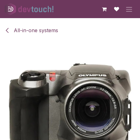
Skip to Content
All-in-one systems