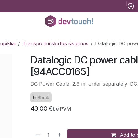
Tinklaraštis
B2B
Registracija konsultacijai
Pagalba
Kursai
He
pikliai
Transportui skirtos sistemos
Datalogic DC pow
Datalogic DC power cab
[94ACC0165]
DC Power Cable, 2.9 m, order separately: DC
In Stock
43,00
€
be PVM
Add to 