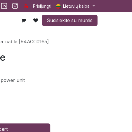
lp
Darbai
Susisiekite su mumis
Prisijungti
Lietuvių kalba
Susisiekite su mumis
er cable [94ACC0165]
le
 power unit
cart