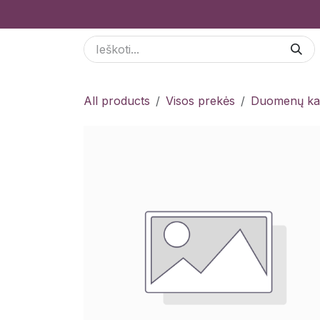
Skip to Content
Paslaugos
Odoo Moduliai
E-parduotuvė
All products
Visos prekės
Duomenų kau