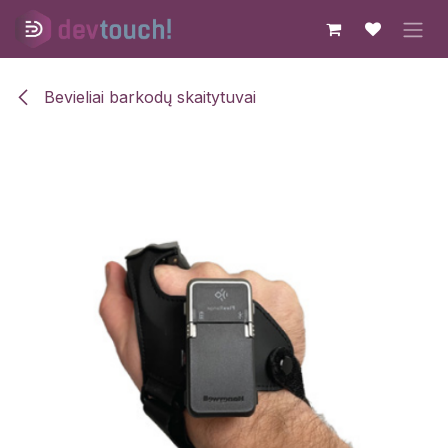
Skip to Content
Bevieliai barkodų skaitytuvai