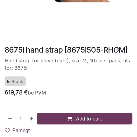
8675i hand strap [8675i505-RHGM]
Hand strap for glove (right), size M, 10x per pack, fits
for: 8675i
In Stock
619,78
€
be PVM
Add to cart
Pamėgti