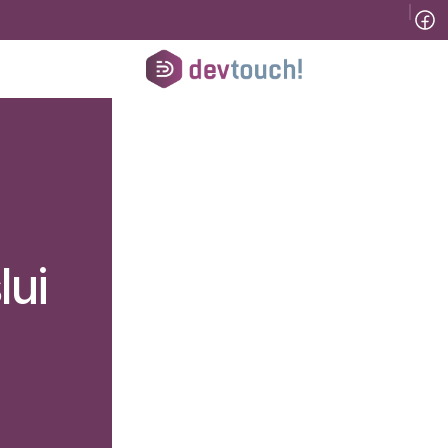
Tinklaraštis
B2B
Registracija konsultacijai
Pagalba
Kursai
He
lui