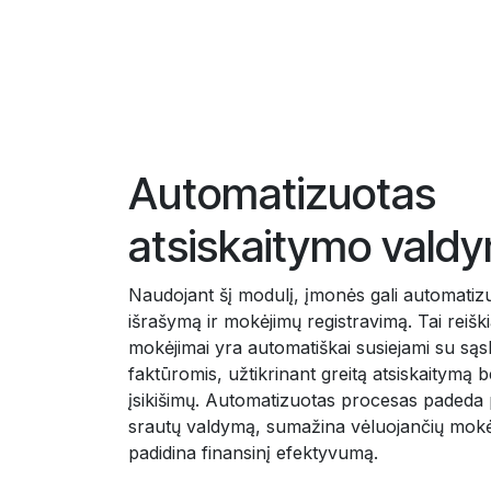
Automatizuotas
atsiskaitymo vald
Naudojant šį modulį, įmonės gali automatizu
išrašymą ir mokėjimų registravimą. Tai reišk
mokėjimai yra automatiškai susiejami su sąs
faktūromis, užtikrinant greitą atsiskaitymą b
įsikišimų. Automatizuotas procesas padeda p
srautų valdymą, sumažina vėluojančių mokėj
padidina finansinį efektyvumą.