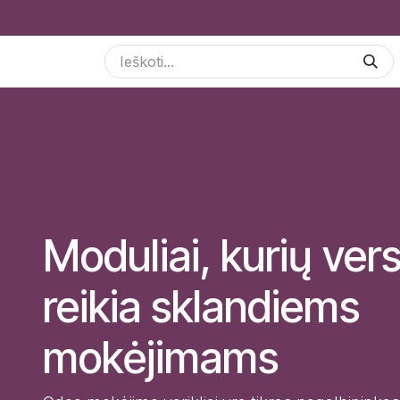
Skip to Content
Paslaugos
Odoo Moduliai
E-parduotuvė
Moduliai, kurių vers
reikia sklandiems
mokėjimams