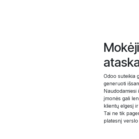
Mokėji
ataska
Odoo suteikia g
generuoti išsam
Naudodamiesi iš
įmonės gali len
klientų elgesį 
Tai ne tik page
platesnį verslo