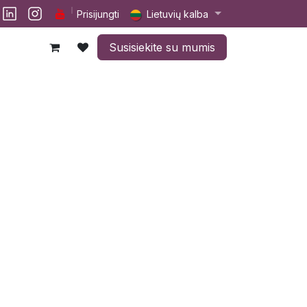
lp
Darbai
Susisiekite su mumis
Prisijungti
Lietuvių kalba
Susisiekite su mumis