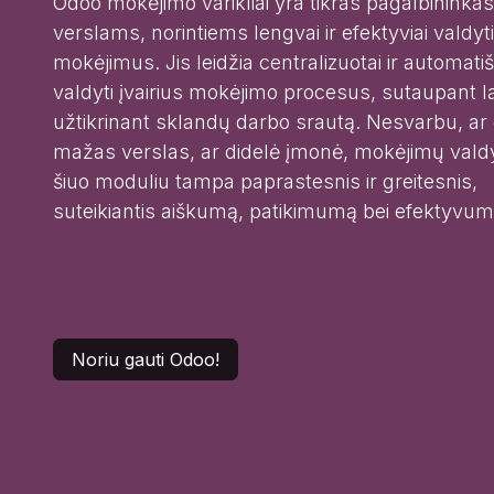
Odoo mokėjimo varikliai yra tikras pagalbininkas
verslams, norintiems lengvai ir efektyviai valdyt
mokėjimus. Jis leidžia centralizuotai ir automatiš
valdyti įvairius mokėjimo procesus, sutaupant la
užtikrinant sklandų darbo srautą. Nesvarbu, ar
mažas verslas, ar didelė įmonė, mokėjimų val
šiuo moduliu tampa paprastesnis ir greitesnis,
suteikiantis aiškumą, patikimumą bei efektyvum
Noriu gauti Odoo!