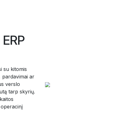
s ERP
i su kitomis
, pardavimai ar
sus verslo
tą tarp skyrių.
kaitos
 operacinį