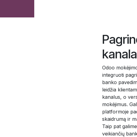
Pagrin
kanal
Odoo mokėjimo 
integruoti pagr
banko pavedimai
leidžia klienta
kanalus, o vers
mokėjimus. Gali
platformoje pa
skaidrumą ir ma
Taip pat galime
veikiančių ban