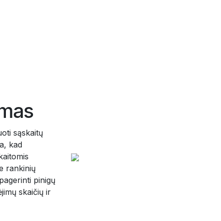
ymas
oti sąskaitų
ia, kad
kaitomis
e rankinių
agerinti pinigų
imų skaičių ir