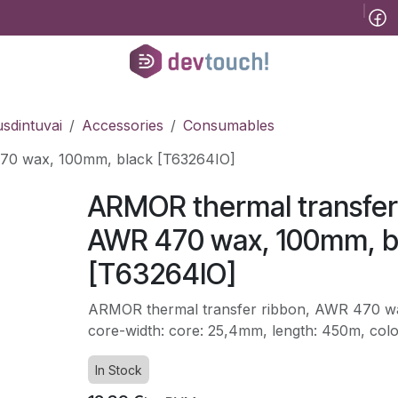
Tinklaraštis
B2B
Registracija konsultacijai
Pagalba
Kursai
He
sdintuvai
Accessories
Consumables
70 wax, 100mm, black [T63264IO]
ARMOR thermal transfer
AWR 470 wax, 100mm, b
[T63264IO]
ARMOR thermal transfer ribbon, AWR 470 wa
core-width: core: 25,4mm, length: 450m, colo
In Stock