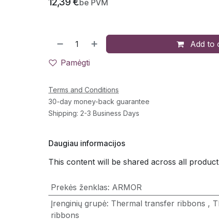
12,39
€
be PVM
Add to 
Pamėgti
Terms and Conditions
30-day money-back guarantee
Shipping: 2-3 Business Days
Daugiau informacijos
This content will be shared across all product
Prekės ženklas
:
ARMOR
Įrenginių grupė
:
Thermal transfer ribbons
,
T
ribbons