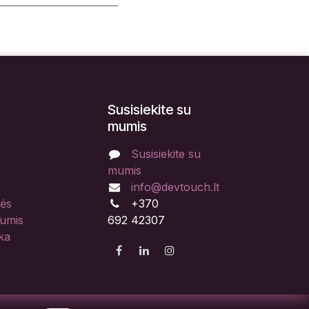
Susisiekite su
mumis
Susisiekite su
mumis
info@devtouch.lt
lės
+370
mumis
692 42307
ka