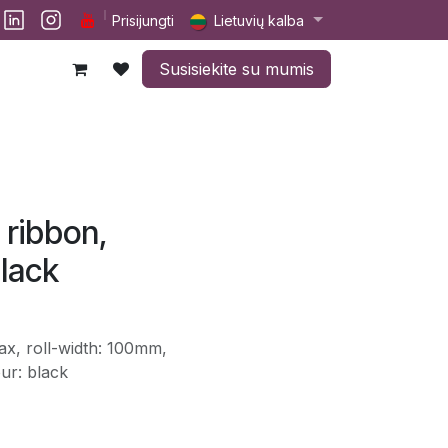
lp
Darbai
Susisiekite su mumis
Prisijungti
Lietuvių kalba
Susisiekite su mumis
 ribbon,
lack
x, roll-width: 100mm,
ur: black