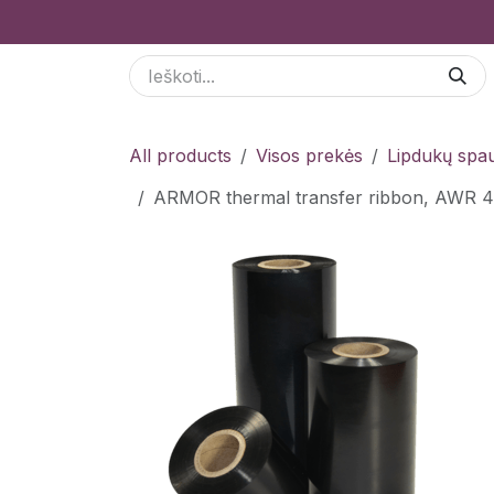
Skip to Content
Paslaugos
Odoo Moduliai
E-parduotuvė
All products
Visos prekės
Lipdukų spau
ARMOR thermal transfer ribbon, AWR 4