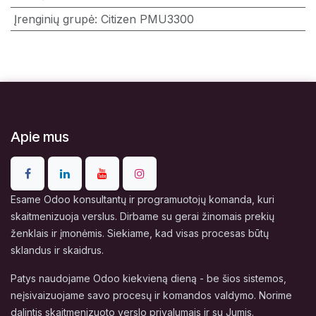
Įrenginių grupė
:
Citizen PMU3300
Apie mus
Esame Odoo konsultantų ir programuotojų komanda, kuri
skaitmenizuoja verslus. Dirbame su gerai žinomais prekių
ženklais ir įmonėmis. Siekiame, kad visas procesas būtų
sklandus ir skaidrus.
Patys naudojame Odoo kiekvieną dieną - be šios sistemos,
neįsivaizuojame savo procesų ir komandos valdymo. Norime
dalintis skaitmenizuoto verslo privalumais ir su Jumis.