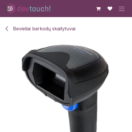
Skip to Content
Bevieliai barkodų skaitytuvai