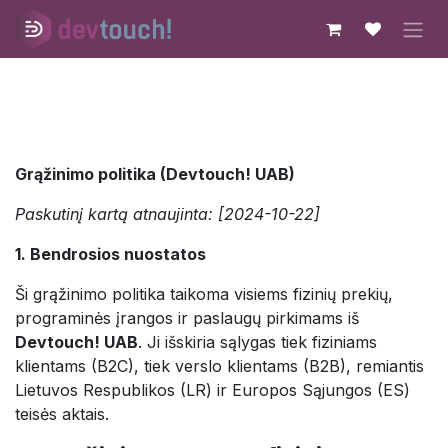
Skip to Content
Grąžinimo politika (Devtouch! UAB)
Paskutinį kartą atnaujinta: [2024-10-22]
1. Bendrosios nuostatos
Ši grąžinimo politika taikoma visiems fizinių prekių,
programinės įrangos ir paslaugų pirkimams iš
Devtouch! UAB
. Ji išskiria sąlygas tiek fiziniams
klientams (B2C), tiek verslo klientams (B2B), remiantis
Lietuvos Respublikos (LR) ir Europos Sąjungos (ES)
teisės aktais.