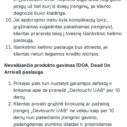
pinigų už bet kurį iš dviejų įrenginių, jei kliento
diagnozė buvo klaidinga.
Jei apdorojimo metu kyla komplikacijų (pvz.,
grąžinamas sugadintas pakeičiamas įrenginys),
klientas praranda teisę į tolesnę Išankstinio keitimo
paslaugą.
Išankstinio keitimo paslauga bus atmesta, jei
klientas neturi teigiamos kredito istorijos.
Neveikiančio produkto gavimas (DOA, Dead On
Arrival) paslauga
Pirkėjas pats turi nustatyti garantijos defektą ir
tinkamai apie tai pranešti „Devtouch! UAB“ per 10
dienų.
Klientas privalo grąžinti brokuotą ar pažeistą
įrenginį „Devtouch! UAB“ ne vėliau kaip per 10
dienų nuo pakeičiamo įrenginio gavimo,
padengdamas siuntimo išlaidas ir prisiimdamas