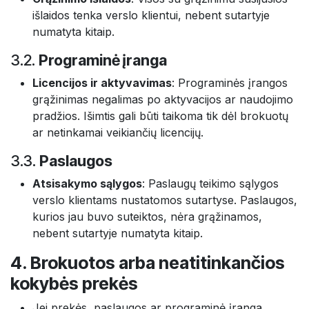
išlaidos tenka verslo klientui, nebent sutartyje
numatyta kitaip.
3.2.
Programinė įranga
Licencijos ir aktyvavimas
: Programinės įrangos
grąžinimas negalimas po aktyvacijos ar naudojimo
pradžios. Išimtis gali būti taikoma tik dėl brokuotų
ar netinkamai veikiančių licencijų.
3.3.
Paslaugos
Atsisakymo sąlygos
: Paslaugų teikimo sąlygos
verslo klientams nustatomos sutartyse. Paslaugos,
kurios jau buvo suteiktos, nėra grąžinamos,
nebent sutartyje numatyta kitaip.
4. Brokuotos arba neatitinkančios
kokybės prekės
Jei prekės, paslaugos ar programinė įranga