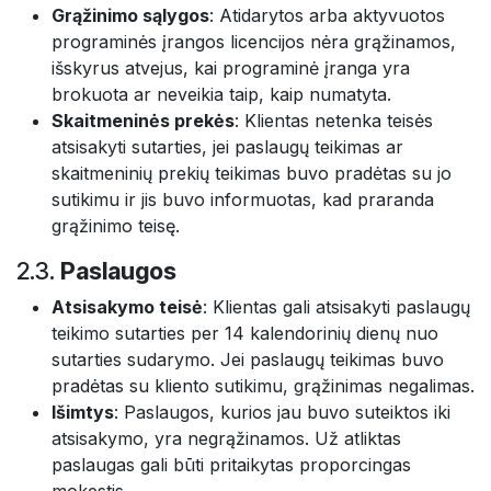
Grąžinimo sąlygos
: Atidarytos arba aktyvuotos
programinės įrangos licencijos nėra grąžinamos,
išskyrus atvejus, kai programinė įranga yra
brokuota ar neveikia taip, kaip numatyta.
Skaitmeninės prekės
: Klientas netenka teisės
atsisakyti sutarties, jei paslaugų teikimas ar
skaitmeninių prekių teikimas buvo pradėtas su jo
sutikimu ir jis buvo informuotas, kad praranda
grąžinimo teisę.
2.3.
Paslaugos
Atsisakymo teisė
: Klientas gali atsisakyti paslaugų
teikimo sutarties per 14 kalendorinių dienų nuo
sutarties sudarymo. Jei paslaugų teikimas buvo
pradėtas su kliento sutikimu, grąžinimas negalimas.
Išimtys
: Paslaugos, kurios jau buvo suteiktos iki
atsisakymo, yra negrąžinamos. Už atliktas
paslaugas gali būti pritaikytas proporcingas
mokestis.