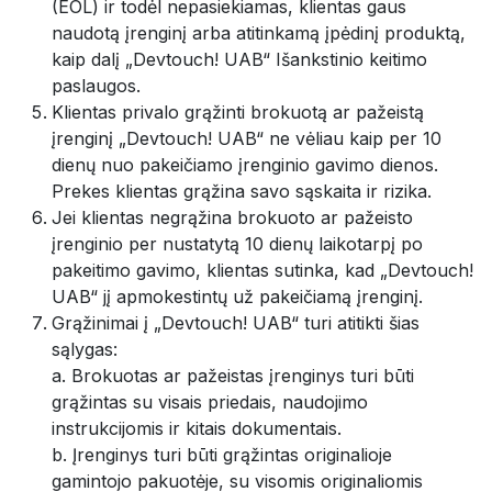
(EOL) ir todėl nepasiekiamas, klientas gaus
naudotą įrenginį arba atitinkamą įpėdinį produktą,
kaip dalį „Devtouch! UAB“ Išankstinio keitimo
paslaugos.
Klientas privalo grąžinti brokuotą ar pažeistą
įrenginį „Devtouch! UAB“ ne vėliau kaip per 10
dienų nuo pakeičiamo įrenginio gavimo dienos.
Prekes klientas grąžina savo sąskaita ir rizika.
Jei klientas negrąžina brokuoto ar pažeisto
įrenginio per nustatytą 10 dienų laikotarpį po
pakeitimo gavimo, klientas sutinka, kad „Devtouch!
UAB“ jį apmokestintų už pakeičiamą įrenginį.
Grąžinimai į „Devtouch! UAB“ turi atitikti šias
sąlygas:
a. Brokuotas ar pažeistas įrenginys turi būti
grąžintas su visais priedais, naudojimo
instrukcijomis ir kitais dokumentais.
b. Įrenginys turi būti grąžintas originalioje
gamintojo pakuotėje, su visomis originaliomis