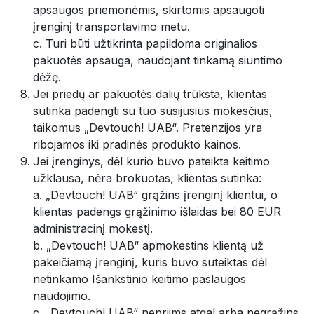
apsaugos priemonėmis, skirtomis apsaugoti
įrenginį transportavimo metu.
c. Turi būti užtikrinta papildoma originalios
pakuotės apsauga, naudojant tinkamą siuntimo
dėžę.
Jei priedų ar pakuotės dalių trūksta, klientas
sutinka padengti su tuo susijusius mokesčius,
taikomus „Devtouch! UAB“. Pretenzijos yra
ribojamos iki pradinės produkto kainos.
Jei įrenginys, dėl kurio buvo pateikta keitimo
užklausa, nėra brokuotas, klientas sutinka:
a. „Devtouch! UAB“ grąžins įrenginį klientui, o
klientas padengs grąžinimo išlaidas bei 80 EUR
administracinį mokestį.
b. „Devtouch! UAB“ apmokestins klientą už
pakeičiamą įrenginį, kuris buvo suteiktas dėl
netinkamo Išankstinio keitimo paslaugos
naudojimo.
c. „Devtouch! UAB“ nepriims atgal arba negrąžins