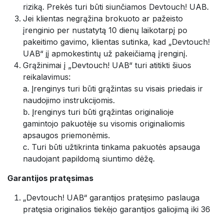
riziką. Prekės turi būti siunčiamos Devtouch! UAB.
Jei klientas negrąžina brokuoto ar pažeisto
įrenginio per nustatytą 10 dienų laikotarpį po
pakeitimo gavimo, klientas sutinka, kad „Devtouch!
UAB“ jį apmokestintų už pakeičiamą įrenginį.
Grąžinimai į „Devtouch! UAB“ turi atitikti šiuos
reikalavimus:
a. Įrenginys turi būti grąžintas su visais priedais ir
naudojimo instrukcijomis.
b. Įrenginys turi būti grąžintas originalioje
gamintojo pakuotėje su visomis originaliomis
apsaugos priemonėmis.
c. Turi būti užtikrinta tinkama pakuotės apsauga
naudojant papildomą siuntimo dėžę.
Garantijos pratęsimas
„Devtouch! UAB“ garantijos pratęsimo paslauga
pratęsia originalios tiekėjo garantijos galiojimą iki 36