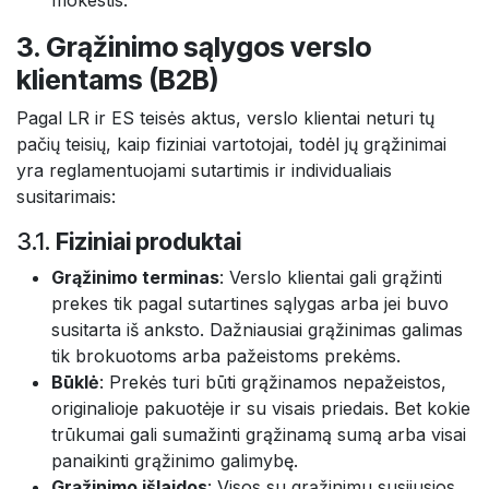
3. Grąžinimo sąlygos verslo
klientams (B2B)
Pagal LR ir ES teisės aktus, verslo klientai neturi tų
pačių teisių, kaip fiziniai vartotojai, todėl jų grąžinimai
yra reglamentuojami sutartimis ir individualiais
susitarimais:
3.1.
Fiziniai produktai
Grąžinimo terminas
: Verslo klientai gali grąžinti
prekes tik pagal sutartines sąlygas arba jei buvo
susitarta iš anksto. Dažniausiai grąžinimas galimas
tik brokuotoms arba pažeistoms prekėms.
Būklė
: Prekės turi būti grąžinamos nepažeistos,
originalioje pakuotėje ir su visais priedais. Bet kokie
trūkumai gali sumažinti grąžinamą sumą arba visai
panaikinti grąžinimo galimybę.
Grąžinimo išlaidos
: Visos su grąžinimu susijusios