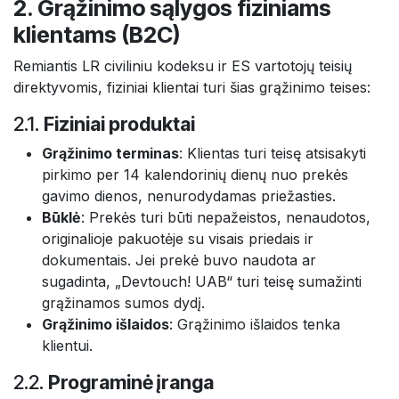
2. Grąžinimo sąlygos fiziniams
klientams (B2C)
Remiantis LR civiliniu kodeksu ir ES vartotojų teisių
direktyvomis, fiziniai klientai turi šias grąžinimo teises:
2.1.
Fiziniai produktai
Grąžinimo terminas
: Klientas turi teisę atsisakyti
pirkimo per 14 kalendorinių dienų nuo prekės
gavimo dienos, nenurodydamas priežasties.
Būklė
: Prekės turi būti nepažeistos, nenaudotos,
originalioje pakuotėje su visais priedais ir
dokumentais. Jei prekė buvo naudota ar
sugadinta, „Devtouch! UAB“ turi teisę sumažinti
grąžinamos sumos dydį.
Grąžinimo išlaidos
: Grąžinimo išlaidos tenka
klientui.
2.2.
Programinė įranga