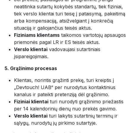
neatitinka sutartų kokybės standartų, tiek fiziniai,
tiek verslo klientai turi teisę į pataisymą, pakeitimą
arba kompensaciją, atsižvelgiant į konkrečią
situaciją ir galiojančius teisės aktus.
Fiziniams klientams
taikomos vartotojų apsaugos
priemonės pagal LR ir ES teisės aktus.
Verslo klientai
vadovaujasi sutartiniais
įsipareigojimais.
5. Grąžinimo procesas
Klientas, norintis grąžinti prekę, turi kreiptis į
„Devtouch! UAB“ per nurodytus kontaktinius
kanalus ir pateikti pretenziją dėl grąžinimo.
Fiziniai klientai
turi nurodyti grąžinimo priežastis
per 14 kalendorinių dienų nuo prekės gavimo.
Verslo klientai
turi laikytis sutartinių terminų ir
sąlygų, nurodytų jų pirkimo sutartyje.