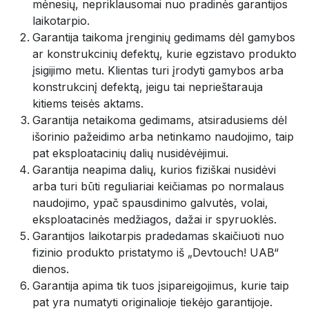
mėnesių, nepriklausomai nuo pradinės garantijos
laikotarpio.
Garantija taikoma įrenginių gedimams dėl gamybos
ar konstrukcinių defektų, kurie egzistavo produkto
įsigijimo metu. Klientas turi įrodyti gamybos arba
konstrukcinį defektą, jeigu tai neprieštarauja
kitiems teisės aktams.
Garantija netaikoma gedimams, atsiradusiems dėl
išorinio pažeidimo arba netinkamo naudojimo, taip
pat eksploatacinių dalių nusidėvėjimui.
Garantija neapima dalių, kurios fiziškai nusidėvi
arba turi būti reguliariai keičiamas po normalaus
naudojimo, ypač spausdinimo galvutės, volai,
eksploatacinės medžiagos, dažai ir spyruoklės.
Garantijos laikotarpis pradedamas skaičiuoti nuo
fizinio produkto pristatymo iš „Devtouch! UAB“
dienos.
Garantija apima tik tuos įsipareigojimus, kurie taip
pat yra numatyti originalioje tiekėjo garantijoje.