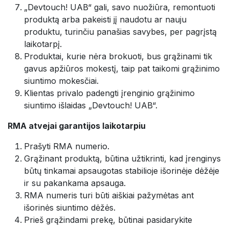
„Devtouch! UAB“ gali, savo nuožiūra, remontuoti
produktą arba pakeisti jį naudotu ar nauju
produktu, turinčiu panašias savybes, per pagrįstą
laikotarpį.
Produktai, kurie nėra brokuoti, bus grąžinami tik
gavus apžiūros mokestį, taip pat taikomi grąžinimo
siuntimo mokesčiai.
Klientas privalo padengti įrenginio grąžinimo
siuntimo išlaidas „Devtouch! UAB“.
RMA atvejai garantijos laikotarpiu
Prašyti RMA numerio.
Grąžinant produktą, būtina užtikrinti, kad įrenginys
būtų tinkamai apsaugotas stabilioje išorinėje dėžėje
ir su pakankama apsauga.
RMA numeris turi būti aiškiai pažymėtas ant
išorinės siuntimo dėžės.
Prieš grąžindami prekę, būtinai pasidarykite