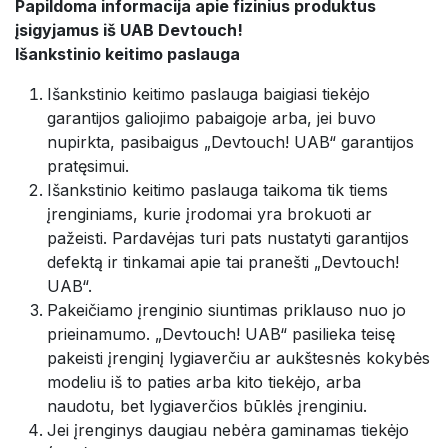
Papildoma informacija apie fizinius produktus
įsigyjamus iš UAB Devtouch!
Išankstinio keitimo paslauga
Išankstinio keitimo paslauga baigiasi tiekėjo
garantijos galiojimo pabaigoje arba, jei buvo
nupirkta, pasibaigus „Devtouch! UAB“ garantijos
pratęsimui.
Išankstinio keitimo paslauga taikoma tik tiems
įrenginiams, kurie įrodomai yra brokuoti ar
pažeisti. Pardavėjas turi pats nustatyti garantijos
defektą ir tinkamai apie tai pranešti „Devtouch!
UAB“.
Pakeičiamo įrenginio siuntimas priklauso nuo jo
prieinamumo. „Devtouch! UAB“ pasilieka teisę
pakeisti įrenginį lygiaverčiu ar aukštesnės kokybės
modeliu iš to paties arba kito tiekėjo, arba
naudotu, bet lygiaverčios būklės įrenginiu.
Jei įrenginys daugiau nebėra gaminamas tiekėjo