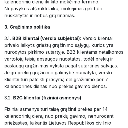
kalendorinių dienų iki kito mokėjimo termino.
Nepavykus atšaukti laiku, mokėjimas gali būti
nuskaitytas ir nebus grąžinamas.
3. Grąžinimo politika
3.1.
B2B klientai (verslo subjektai)
: Verslo klientai
privalo laikytis griežtų grąžinimo sąlygų, kurios yra
nurodytos pirkimo sutartyje. B2B klientams netaikomos
vartotojų teisių apsaugos nuostatos, todėl prekių ir
paslaugų grąžinimas vyksta pagal sutartines sąlygas.
Jeigu prekių grąžinimo galimybė numatyta, verslo
klientai turi pateikti prašymą dėl grąžinimo per 7
kalendorines dienas nuo prekės gavimo dienos.
3.2.
B2C klientai (fiziniai asmenys)
:
Fiziniai asmenys turi teisę grąžinti prekes per 14
kalendorinių dienų nuo prekių gavimo, nenurodant
priežasties, laikantis Lietuvos Respublikos civilinio