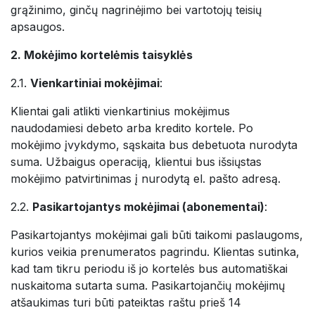
grąžinimo, ginčų nagrinėjimo bei vartotojų teisių
apsaugos.
2. Mokėjimo kortelėmis taisyklės
2.1.
Vienkartiniai mokėjimai
:
Klientai gali atlikti vienkartinius mokėjimus
naudodamiesi debeto arba kredito kortele. Po
mokėjimo įvykdymo, sąskaita bus debetuota nurodyta
suma. Užbaigus operaciją, klientui bus išsiųstas
mokėjimo patvirtinimas į nurodytą el. pašto adresą.
2.2.
Pasikartojantys mokėjimai (abonementai)
:
Pasikartojantys mokėjimai gali būti taikomi paslaugoms,
kurios veikia prenumeratos pagrindu. Klientas sutinka,
kad tam tikru periodu iš jo kortelės bus automatiškai
nuskaitoma sutarta suma. Pasikartojančių mokėjimų
atšaukimas turi būti pateiktas raštu prieš 14