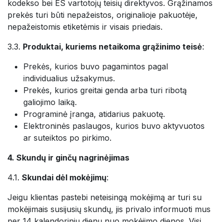
kodekso bei ES vartotojų teisių direktyvos. Grąžinamos
prekės turi būti nepažeistos, originalioje pakuotėje,
nepažeistomis etiketėmis ir visais priedais.
3.3.
Produktai, kuriems netaikoma grąžinimo teisė
:
Prekės, kurios buvo pagamintos pagal
individualius užsakymus.
Prekės, kurios greitai genda arba turi ribotą
galiojimo laiką.
Programinė įranga, atidarius pakuotę.
Elektroninės paslaugos, kurios buvo aktyvuotos
ar suteiktos po pirkimo.
4. Skundų ir ginčų nagrinėjimas
4.1.
Skundai dėl mokėjimų
:
Jeigu klientas pastebi neteisingą mokėjimą ar turi su
mokėjimais susijusių skundų, jis privalo informuoti mus
per 14 kalendorinių dienų nuo mokėjimo dienos. Visi