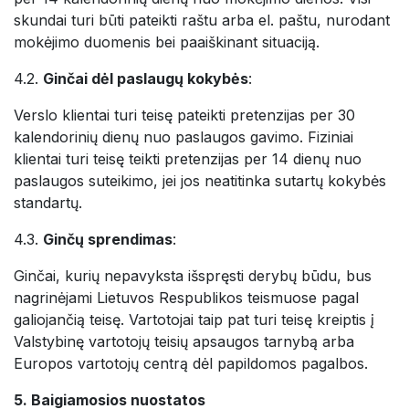
skundai turi būti pateikti raštu arba el. paštu, nurodant
mokėjimo duomenis bei paaiškinant situaciją.
4.2.
Ginčai dėl paslaugų kokybės
:
Verslo klientai turi teisę pateikti pretenzijas per 30
kalendorinių dienų nuo paslaugos gavimo. Fiziniai
klientai turi teisę teikti pretenzijas per 14 dienų nuo
paslaugos suteikimo, jei jos neatitinka sutartų kokybės
standartų.
4.3.
Ginčų sprendimas
:
Ginčai, kurių nepavyksta išspręsti derybų būdu, bus
nagrinėjami Lietuvos Respublikos teismuose pagal
galiojančią teisę. Vartotojai taip pat turi teisę kreiptis į
Valstybinę vartotojų teisių apsaugos tarnybą arba
Europos vartotojų centrą dėl papildomos pagalbos.
5. Baigiamosios nuostatos