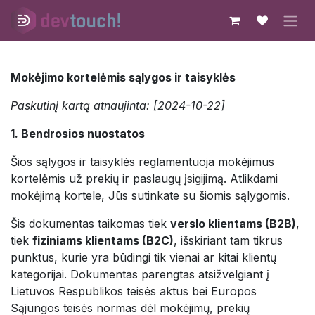
Skip to Content
Mokėjimo kortelėmis sąlygos ir taisyklės
Paskutinį kartą atnaujinta: [2024-10-22]
1. Bendrosios nuostatos
Šios sąlygos ir taisyklės reglamentuoja mokėjimus
kortelėmis už prekių ir paslaugų įsigijimą. Atlikdami
mokėjimą kortele, Jūs sutinkate su šiomis sąlygomis.
Šis dokumentas taikomas tiek
verslo klientams (B2B)
,
tiek
fiziniams klientams (B2C)
, išskiriant tam tikrus
punktus, kurie yra būdingi tik vienai ar kitai klientų
kategorijai. Dokumentas parengtas atsižvelgiant į
Lietuvos Respublikos teisės aktus bei Europos
Sąjungos teisės normas dėl mokėjimų, prekių