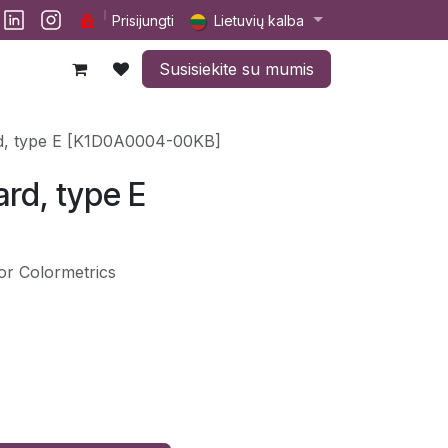
lp
Darbai
Susisiekite su mumis
Prisijungti
Lietuvių kalba
Susisiekite su mumis
ard, type E [K1D0A0004-00KB]
ard, type E
for Colormetrics