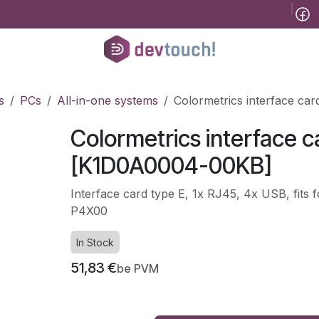
Tinklaraštis
B2B
Registracija konsultacijai
Pagalba
Kursai
He
s
PCs
All-in-one systems
Colormetrics interface c
Colormetrics interface c
[K1D0A0004-00KB]
Interface card type E, 1x RJ45, 4x USB, fits 
P4X00
In Stock
51,83
€
be PVM