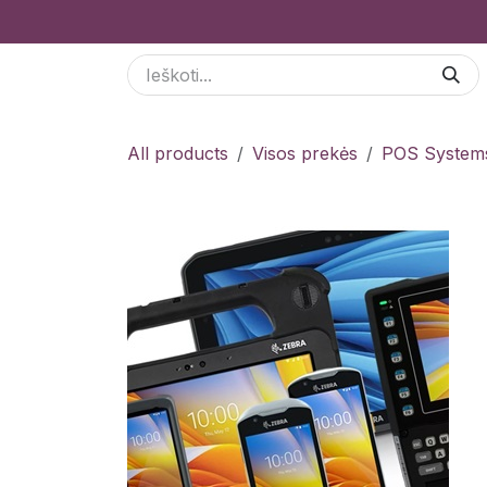
Skip to Content
Paslaugos
Odoo Moduliai
E-parduotuvė
All products
Visos prekės
POS System